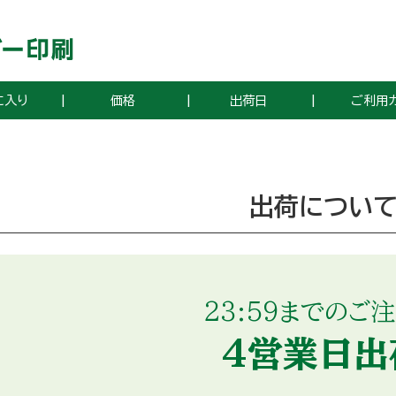
に入り
価格
出荷日
ご利用
出荷につい
23:59までのご
4営業日出