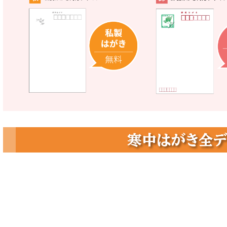
寒中はがき全デ