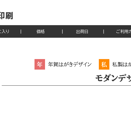
に入り
価格
出荷日
ご利用
年
私
年賀はがきデザイン
私製は
モダンデ