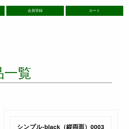
会員登録
カート
品一覧
シンプル-black（縦両面）0003